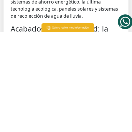
sistemas de ahorro energético, la última
tecnología ecológica, paneles solares y sistemas
de recolección de agua de lluvia.
Acabados de alta calidad: la
perfección de los detalles
La experiencia de vivir en un hogar de lujo en
Andares se define por su
interiorismo
deluxe
y
estilo contemporáneo
. Los materiales nobles
más empleados son el mármol, el granito y las
maderas finas, para crear ambientes
sofisticados. En lo referente a los colores, se
prefieren tonalidades sobrias que transmitan
calma y distinción.
Por su parte, la
domótica
avanzada permite a los
residentes controlar aspectos como la
iluminación, la seguridad y la climatización de las
estancias. Así, consiguen un nivel de confort y