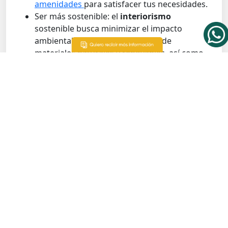
amenidades
para satisfacer tus necesidades.
Ser más sostenible: el
interiorismo
sostenible busca minimizar el impacto
ambiental a través de la elección de
materiales naturales y renovables, así como
de prácticas de diseño eficientes.
¿Cómo elegir un diseñador
de interiores?
Para esto es importante que te informes muy
bien. Ten presente lo siguiente:
Busca recomendaciones: pregunta a tus
amigos, familiares o colegas si conocen a
algún diseñador de interiores que hayan
contratado.
Revisa su portafolio: un buen diseñador
tendrá un portafolio con proyectos
anteriores que te permitirán conocer su