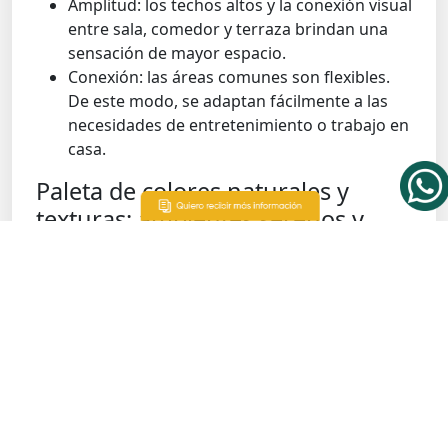
Amplitud: los techos altos y la conexión visual
entre sala, comedor y terraza brindan una
sensación de mayor espacio.
Conexión: las áreas comunes son flexibles.
De este modo, se adaptan fácilmente a las
necesidades de entretenimiento o trabajo en
casa.
Paleta de colores naturales y
texturas: ambientes serenos y
acogedores
El minimalismo en el diseño contemporáneo no
debe significar austeridad. De hecho, se define
por una cuidadosa selección de materiales
modernos que añaden profundidad y calidez
sensorial. Se emplean colores neutros como
base. Mientras tanto, las texturas naturales y
nobles aportan la sensación de confort.