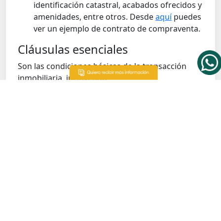
identificación catastral, acabados ofrecidos y
amenidades, entre otros. Desde
aquí
puedes
ver un ejemplo de contrato de compraventa.
Cláusulas esenciales
Son las condiciones básicas de la transacción
inmobiliaria, incluyendo:
Precio y forma de pago: deben especificarse
junto con el calendario de pagos
correspondiente.
Condiciones previas: son las obligaciones a
cumplir antes de firmar el contrato
definitivo, como la entrega de permisos,
licencias o finalización de obras.
Plazo: tiempo estipulado para formalizar la
compraventa definitiva.
Sanciones por incumplimiento:
penalizaciones en caso de que alguna de las