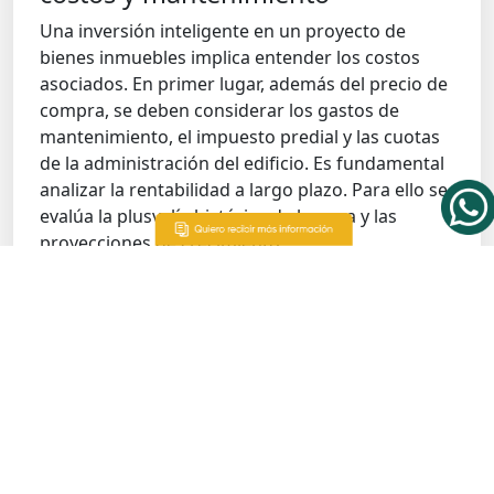
Una inversión inteligente en un proyecto de
bienes inmuebles implica entender los costos
asociados. En primer lugar, además del precio de
compra, se deben considerar los gastos de
mantenimiento, el impuesto predial y las cuotas
de la administración del edificio. Es fundamental
analizar la rentabilidad a largo plazo. Para ello se
evalúa la plusvalía histórica de la zona y las
proyecciones de crecimiento.
Un análisis detallado de estos factores asegura
que la
torre de departamentos
no solo sea un
hogar. También se debe asumir como una
inversión inteligente.
Tecnologías y amenidades que
ofrecen las torres modernas
La modernidad de un proyecto del sector