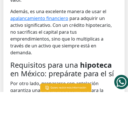
valor.
Además, es una excelente manera de usar el
apalancamiento financiero
para adquirir un
activo significativo. Con un crédito hipotecario,
no sacrificas el capital para tus
emprendimientos, sino que lo multiplicas a
través de un activo que siempre está en
demanda.
Requisitos para una
hipoteca
en México: prepárate para el sí
Por otro lado, prepararse con antelación
garantiza una experiencia
seamless
para la
aprobación de tu
hipoteca
. Las instituciones
bancarias evalúan tu estabilidad financiera y
capacidad de pago, así que la transparencia es
fundamental.